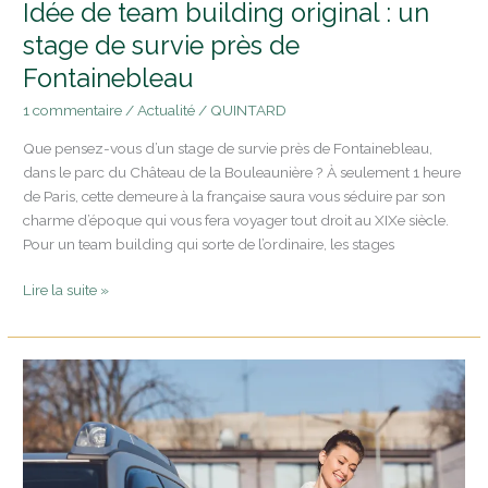
Idée de team building original : un
stage de survie près de
Fontainebleau
1 commentaire
/
Actualité
/
QUINTARD
Que pensez-vous d’un stage de survie près de Fontainebleau,
dans le parc du Château de la Bouleaunière ? À seulement 1 heure
de Paris, cette demeure à la française saura vous séduire par son
charme d’époque qui vous fera voyager tout droit au XIXe siècle.
Pour un team building qui sorte de l’ordinaire, les stages
Lire la suite »
Louer
un
château
en
Île-