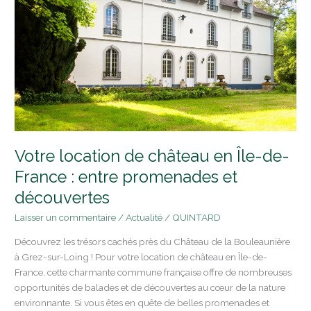
en
Île-
de-
France
:
entre
promenades
et
découvertes
Votre location de château en Île-de-
France : entre promenades et
découvertes
Laisser un commentaire
/
Actualité
/
QUINTARD
Découvrez les trésors cachés près du Château de la Bouleaunière
à Grez-sur-Loing ! Pour votre location de château en Île-de-
France, cette charmante commune française offre de nombreuses
opportunités de balades et de découvertes au cœur de la nature
environnante. Si vous êtes en quête de belles promenades et