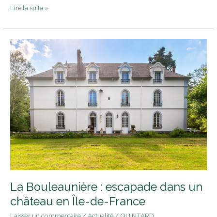
Lire la suite »
La
Bouleaunière
:
escapade
dans
un
château
en
Île-
de-
France
La Bouleaunière : escapade dans un
château en Île-de-France
Laisser un commentaire
/
Actualité
/
QUINTARD