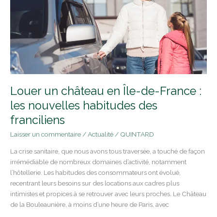
de-
France
:
les
nouvelles
habitudes
des
franciliens
Louer un château en Île-de-France :
les nouvelles habitudes des
franciliens
Laisser un commentaire
/
Actualité
/
QUINTARD
La crise sanitaire, que nous avons tous traversée, a touché de façon
irrémédiable de nombreux domaines d’activité, notamment
l’hôtellerie. Les habitudes des consommateurs ont évolué,
recentrant leurs besoins sur des locations aux cadres plus
intimistes et propices à se retrouver avec leurs proches. Le Château
de la Bouleaunière, à moins d’une heure de Paris, avec