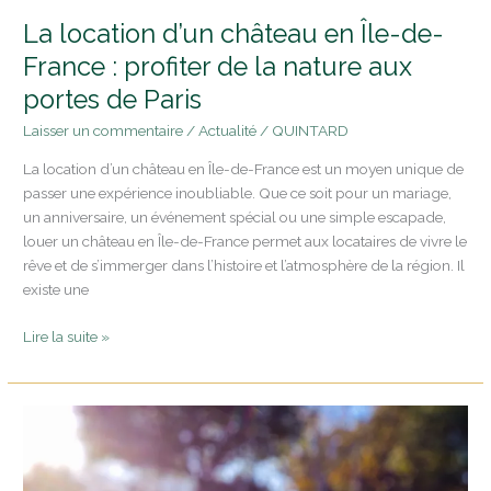
portes
La location d’un château en Île-de-
de
Paris
France : profiter de la nature aux
portes de Paris
Laisser un commentaire
/
Actualité
/
QUINTARD
La location d’un château en Île-de-France est un moyen unique de
passer une expérience inoubliable. Que ce soit pour un mariage,
un anniversaire, un événement spécial ou une simple escapade,
louer un château en Île-de-France permet aux locataires de vivre le
rêve et de s’immerger dans l’histoire et l’atmosphère de la région. Il
existe une
Lire la suite »
Le
Château
de
la