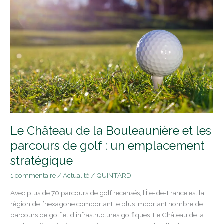
Bouleaunière
et
les
parcours
de
golf
:
un
emplacement
stratégique
Le Château de la Bouleaunière et les
parcours de golf : un emplacement
stratégique
1 commentaire
/
Actualité
/
QUINTARD
Avec plus de 70 parcours de golf recensés, l’Île-de-France est la
région de l’hexagone comportant le plus important nombre de
parcours de golf et d’infrastructures golfiques. Le Château de la